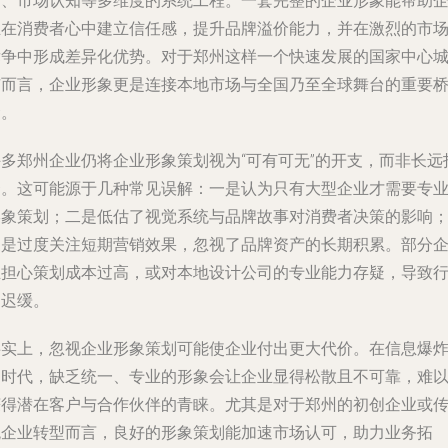
达、市场认知等多维度的系统工程。一套完整的企业形象能帮助
业在消费者心中建立信任感，提升品牌溢价能力，并在激烈的市
竞争中形成差异化优势。对于郑州这样一个快速发展的国家中心
市而言，企业形象更是连接本地市场与全国乃至全球舞台的重要
梁。
许多郑州企业仍将企业形象策划视为“可有可无”的开支，而非长远
资。这可能源于几种常见误解：一是认为只有大型企业才需要专
形象策划；二是低估了视觉系统与品牌故事对消费者决策的影响
三是过度关注短期营销效果，忽视了品牌资产的长期积累。部分
业担心策划成本过高，或对本地设计公司的专业能力存疑，导致
动迟缓。
事实上，忽视企业形象策划可能使企业付出更大代价。在信息爆
的时代，缺乏统一、专业的形象会让企业显得松散且不可靠，难
获得潜在客户与合作伙伴的青睐。尤其是对于郑州的初创企业或
统企业转型而言，良好的形象策划能加速市场认可，助力业务拓