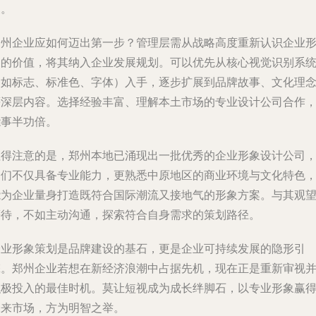
展。
郑州企业应如何迈出第一步？管理层需从战略高度重新认识企业
象的价值，将其纳入企业发展规划。可以优先从核心视觉识别系
（如标志、标准色、字体）入手，逐步扩展到品牌故事、文化理
等深层内容。选择经验丰富、理解本土市场的专业设计公司合作
能事半功倍。
值得注意的是，郑州本地已涌现出一批优秀的企业形象设计公司
它们不仅具备专业能力，更熟悉中原地区的商业环境与文化特色
能为企业量身打造既符合国际潮流又接地气的形象方案。与其观
等待，不如主动沟通，探索符合自身需求的策划路径。
企业形象策划是品牌建设的基石，更是企业可持续发展的隐形引
擎。郑州企业若想在新经济浪潮中占据先机，现在正是重新审视
积极投入的最佳时机。莫让短视成为成长绊脚石，以专业形象赢
未来市场，方为明智之举。