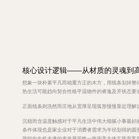
核心设计逻辑——从材质的灵魂到
想象一块朴素平凡而稳重方正的木方，用线条划掉整
热生活可能趋向契合性格平温物件的睿逸及开状态要
正面线条则洗然而庄地从宽厚呈现弧形慢慢靠近理解
沉稳而含温度触感对于平凡生活中伟大细腻小事最好
条件体现也是家企业对于消费者需求为半径划得的圆
路恒向生机未逢约束发展策略一致审美主体实践面客