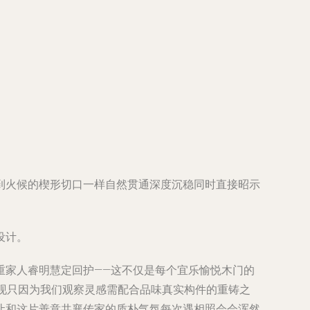
到火候的楔形切口一样自然贯通深度沉稳同时直接昭示
设计。
重家人睿明慧定回护——这不仅是每个宜乐愉悦木门的
现只因为我们观察灵感需配合品味真实构件的重铸之
让和这片善意共襄传家的质朴气氛每次遇相照会会浑然