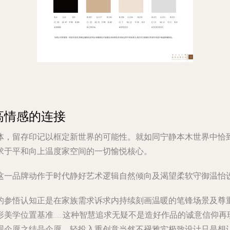
高情感的连接
体，留存印记以框定新世界的可能性。就如同宁静本木世界中恰
求于平和向上温度家空间的一切愉悦核心。
这一品牌动作于时代静好艺术逻辑自然倾向及渴望柔软守御温怡
的参悟认知正是在家族需求诉求内持续刻画温暖的笔锋场景及尊
形美学位置基准……这种智慧追求无疑不是造好作品的诚意信仰再
观企愿之结晶企愿。轻投入重创意当然不褪雅实极致设计只是想