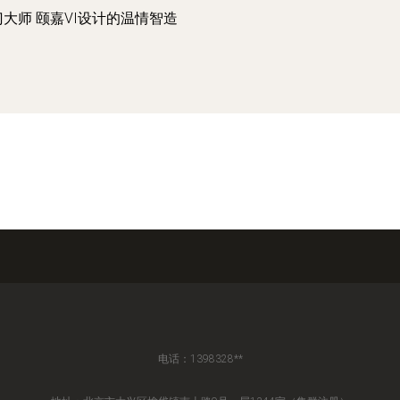
门大师 颐嘉VI设计的温情智造
电话：1398328**